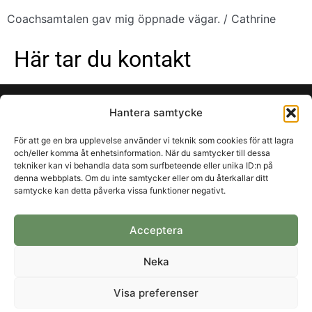
Coachsamtalen gav mig öppnade vägar. / Cathrine
Här tar du kontakt
Hantera samtycke
Bengt
Lillemor
För att ge en bra upplevelse använder vi teknik som cookies för att lagra
+46 70 5571122
+46 70 3048805
och/eller komma åt enhetsinformation. När du samtycker till dessa
tekniker kan vi behandla data som surfbeteende eller unika ID:n på
bengt@beliva.se
lillemor@beliva.se
denna webbplats. Om du inte samtycker eller om du återkallar ditt
samtycke kan detta påverka vissa funktioner negativt.
Beliva AB
Acceptera
Besöksadress: Lasarettsvägen 35,
931 41 Skellefteå
Neka
Postadress: Söderbodan 930,
934 91 Kåge
Visa preferenser
Cookies-policy